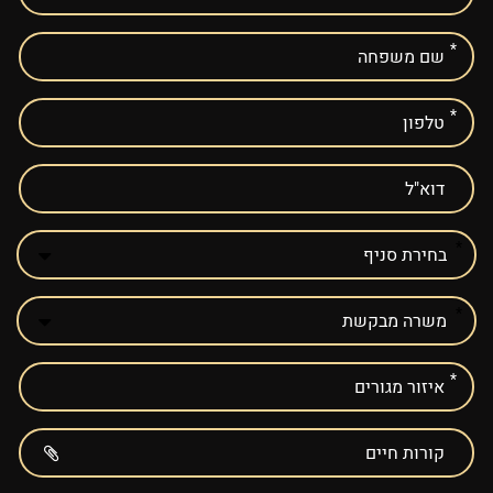
מלאו
את
טופס
-
הצטרפו
למשפחת
ג'אסט
מיט!