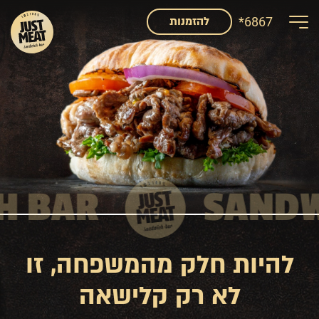
דלג לתוכן
דלג לסרגל הניווט
*6867
להזמנות
 BAR
SANDW
SANDWICH
S
להיות חלק מהמשפחה, זו
לא רק קלישאה
BAR