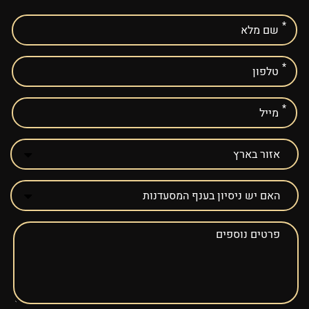
אנא
מלאו
את
טופס
-