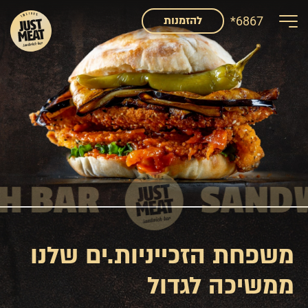
דלג לתוכן
דלג לסרגל הניווט
*6867
להזמנות
H BAR
SANDW
SANDWICH
S
משפחת הזכייניות.ים שלנו
ממשיכה לגדול
BAR